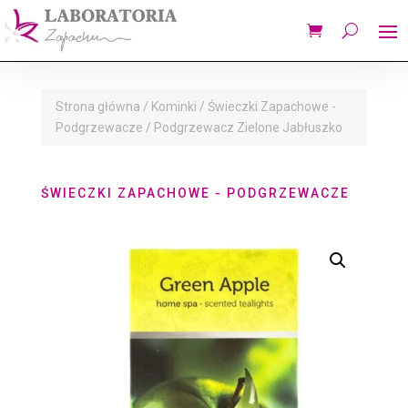
Strona główna
/
Kominki
/
Świeczki Zapachowe -
Podgrzewacze
/ Podgrzewacz Zielone Jabłuszko
ŚWIECZKI ZAPACHOWE - PODGRZEWACZE