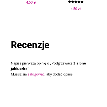
4.50
zł
Oceniono
4.50
zł
5.00
na 5
Recenzje
Napisz pierwszą opinię o „Podgrzewacz
Zielone
Jabłuszko
”
Musisz się
zalogować
, aby dodać opinię.