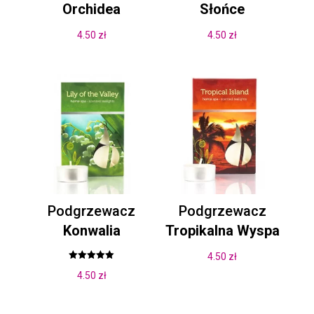
Orchidea
Słońce
4.50
zł
4.50
zł
Podgrzewacz
Podgrzewacz
Konwalia
Tropikalna Wyspa
4.50
zł
Oceniono
4.50
zł
5.00
na 5