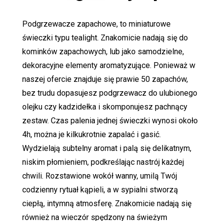
Podgrzewacze zapachowe, to miniaturowe
świeczki typu tealight. Znakomicie nadają się do
kominków zapachowych, lub jako samodzielne,
dekoracyjne elementy aromatyzujące. Ponieważ w
naszej ofercie znajduje się prawie 50 zapachów,
bez trudu dopasujesz podgrzewacz do ulubionego
olejku czy kadzidełka i skomponujesz pachnący
zestaw. Czas palenia jednej świeczki wynosi około
4h, można je kilkukrotnie zapalać i gasić.
Wydzielają subtelny aromat i palą się delikatnym,
niskim płomieniem, podkreślając nastrój każdej
chwili. Rozstawione wokół wanny, umilą Twój
codzienny rytuał kąpieli, a w sypialni stworzą
ciepłą, intymną atmosferę. Znakomicie nadają się
również na wieczór spędzony na świeżym