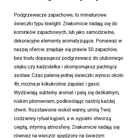
Podgrzewacze zapachowe, to miniaturowe
świeczki typu tealight. Znakomicie nadają się do
kominków zapachowych, lub jako samodzielne,
dekoracyjne elementy aromatyzujące. Ponieważ w
naszej ofercie znajduje się prawie 50 zapachów,
bez trudu dopasujesz podgrzewacz do ulubionego
olejku czy kadzidełka i skomponujesz pachnący
zestaw. Czas palenia jednej świeczki wynosi około
4h, można je kilkukrotnie zapalać i gasić.
Wydzielają subtelny aromat i palą się delikatnym,
niskim płomieniem, podkreślając nastrój każdej
chwili. Rozstawione wokół wanny, umilą Twój
codzienny rytuał kąpieli, a w sypialni stworzą
ciepłą, intymną atmosferę. Znakomicie nadają się
również na wieczór spędzony na świeżym