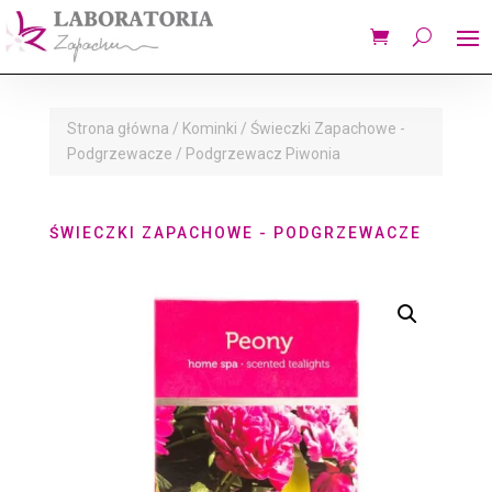
Strona główna
/
Kominki
/
Świeczki Zapachowe -
Podgrzewacze
/ Podgrzewacz Piwonia
ŚWIECZKI ZAPACHOWE - PODGRZEWACZE