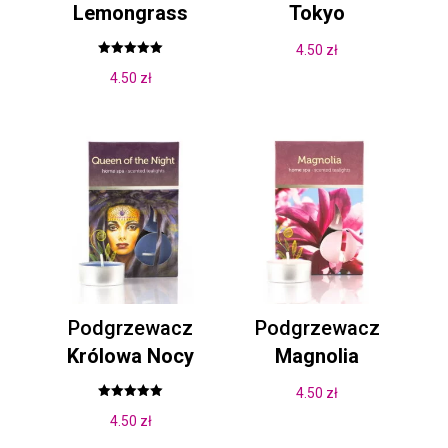
Lemongrass
Tokyo
4.50
zł
Oceniono
4.50
zł
5.00
na 5
Podgrzewacz
Podgrzewacz
Królowa Nocy
Magnolia
4.50
zł
Oceniono
4.50
zł
5.00
na 5