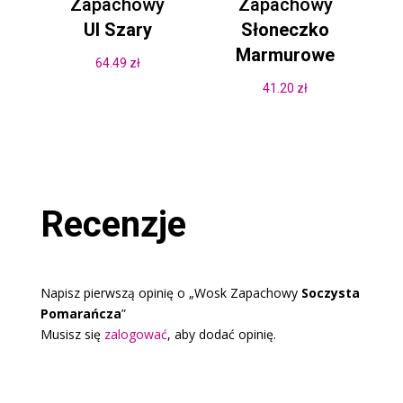
Zapachowy
Zapachowy
Ul Szary
Słoneczko
Marmurowe
64.49
zł
41.20
zł
Recenzje
Napisz pierwszą opinię o „Wosk Zapachowy
Soczysta
Pomarańcza
”
Musisz się
zalogować
, aby dodać opinię.