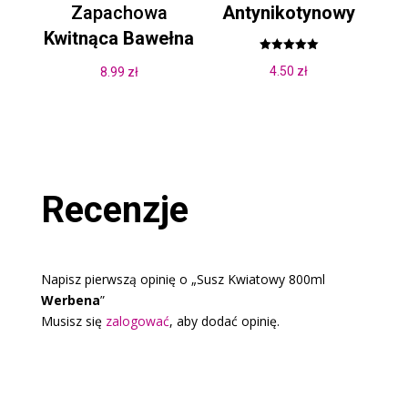
Zapachowa
Antynikotynowy
Kwitnąca Bawełna
Oceniono
4.50
zł
8.99
zł
5.00
na 5
Recenzje
Napisz pierwszą opinię o „Susz Kwiatowy 800ml
Werbena
”
Musisz się
zalogować
, aby dodać opinię.