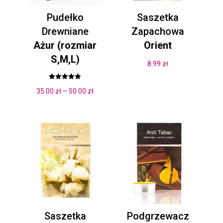
Pudełko
Saszetka
Drewniane
Zapachowa
Ażur (rozmiar
Orient
S,M,L)
8.99
zł
Oceniono
Zakres
35.00
zł
–
50.00
zł
5.00
na 5
cen:
od
35.00 zł
do
50.00 zł
Saszetka
Podgrzewacz