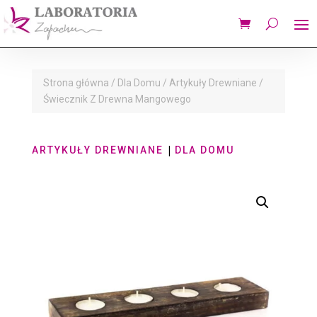
Strona główna
/
Dla Domu
/
Artykuły Drewniane
/
Świecznik Z Drewna Mangowego
|
ARTYKUŁY DREWNIANE
DLA DOMU