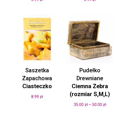
Saszetka
Pudełko
Zapachowa
Drewniane
Ciasteczko
Ciemna Zebra
(rozmiar S,M,L)
8.99
zł
Zakres
35.00
zł
–
50.00
zł
cen:
od
35.00 zł