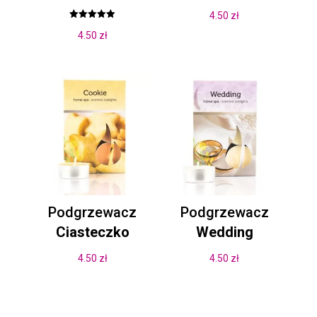
4.50
zł
Oceniono
4.50
zł
5.00
na 5
Podgrzewacz
Podgrzewacz
Ciasteczko
Wedding
4.50
zł
4.50
zł