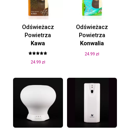
Odświeżacz
Odświeżacz
Powietrza
Powietrza
Kawa
Konwalia
24.99
zł
Oceniono
24.99
zł
5.00
na 5