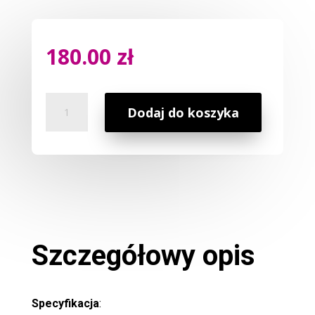
180.00
zł
ilość
Dodaj do koszyka
Dyfuzor
Elektryczny
SA-
D004
Biały
Szczegółowy opis
Specyfikacja
: