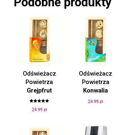
Podobne produkty
Odświeżacz
Odświeżacz
Powietrza
Powietrza
Grejpfrut
Konwalia
24.99
zł
Oceniono
24.99
zł
5.00
na 5