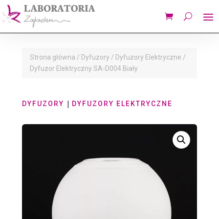
Strona główna
/
Dyfuzory
/
Dyfuzory Elektryczne
/
Dyfuzor Elektryczny SA-D004 Biały
|
DYFUZORY
DYFUZORY ELEKTRYCZNE