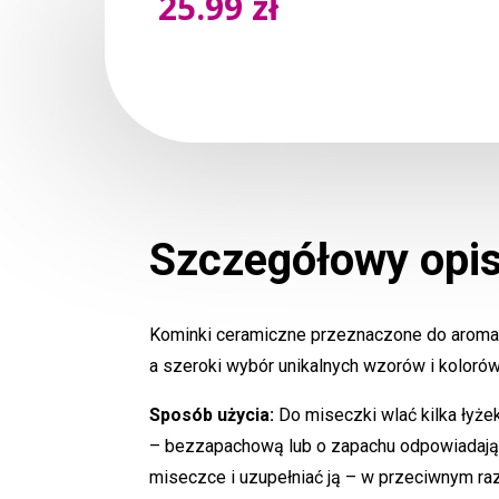
25.99
zł
Szczegółowy opi
Kominki ceramiczne przeznaczone do aromate
a szeroki wybór unikalnych wzorów i koloró
Sposób użycia:
Do miseczki wlać kilka łyż
– bezzapachową lub o zapachu odpowiadającem
miseczce i uzupełniać ją – w przeciwnym ra