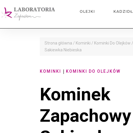
OLEJKI
KADZIDŁ
Strona główna
/
Kominki
/
Kominki Do Olejków
/
Sakiewka Niebieska
|
KOMINKI
KOMINKI DO OLEJKÓW
Kominek
Zapachowy