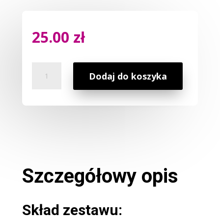
25.00
zł
ilość
Dodaj do koszyka
Zestaw
Prezentowy
Świeczki
i
Olejki
Szczegółowy opis
Skład zestawu: