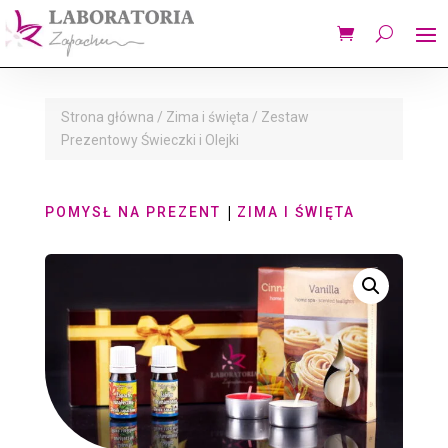
Strona główna
/
Zima i święta
/ Zestaw
Prezentowy Świeczki i Olejki
|
POMYSŁ NA PREZENT
ZIMA I ŚWIĘTA