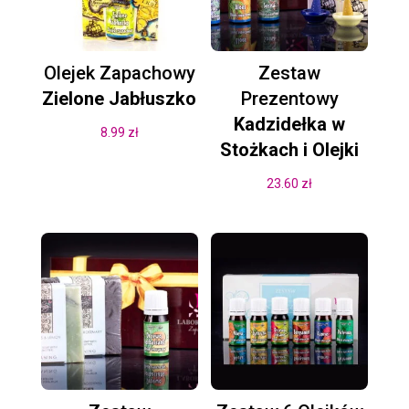
Olejek Zapachowy
Zestaw
Zielone Jabłuszko
Prezentowy
Kadzidełka w
8.99
zł
Stożkach i Olejki
23.60
zł