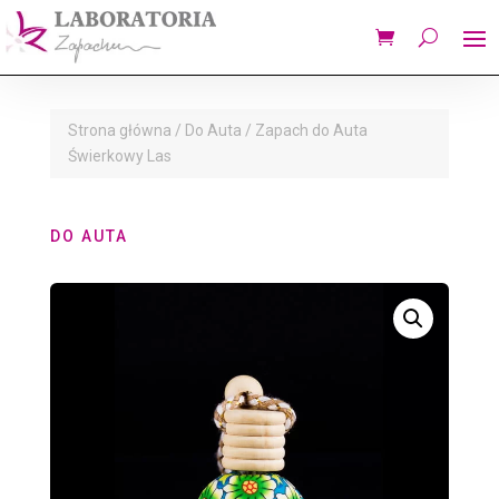
Strona główna
/
Do Auta
/ Zapach do Auta
Świerkowy Las
DO AUTA