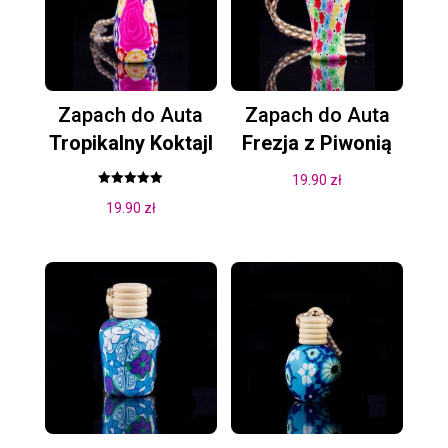
Zapach do Auta
Zapach do Auta
Tropikalny Koktajl
Frezja z Piwonią
19.90
zł
Oceniono
19.90
zł
5.00
na 5