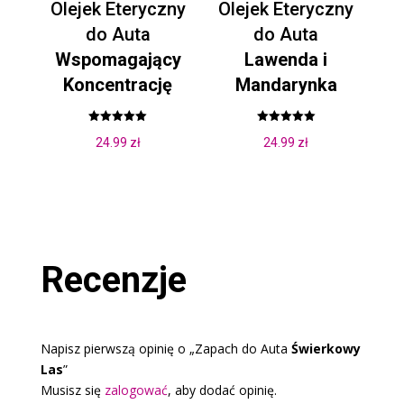
Olejek Eteryczny
Olejek Eteryczny
do Auta
do Auta
Wspomagający
Lawenda i
Koncentrację
Mandarynka
Oceniono
Oceniono
24.99
zł
24.99
zł
5.00
5.00
na 5
na 5
Recenzje
Napisz pierwszą opinię o „Zapach do Auta
Świerkowy
Las
”
Musisz się
zalogować
, aby dodać opinię.