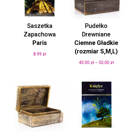
Saszetka
Pudełko
Zapachowa
Drewniane
Paris
Ciemne Gładkie
(rozmiar S,M,L)
8.99
zł
Zakres
40.00
zł
–
50.00
zł
cen:
od
40.00 zł
do
50.00 zł