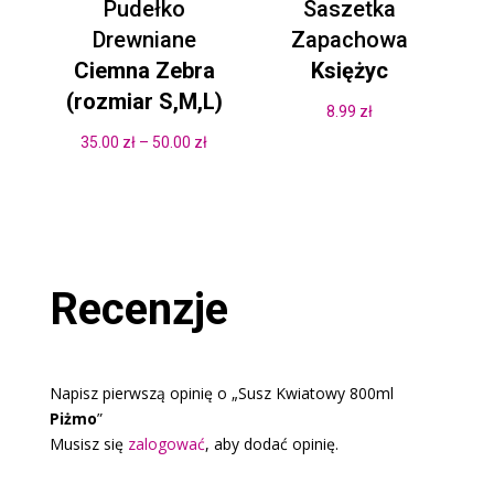
Pudełko
Saszetka
Drewniane
Zapachowa
Ciemna Zebra
Księżyc
(rozmiar S,M,L)
8.99
zł
Zakres
35.00
zł
–
50.00
zł
cen:
od
35.00 zł
do
50.00 zł
Recenzje
Napisz pierwszą opinię o „Susz Kwiatowy 800ml
Piżmo
”
Musisz się
zalogować
, aby dodać opinię.