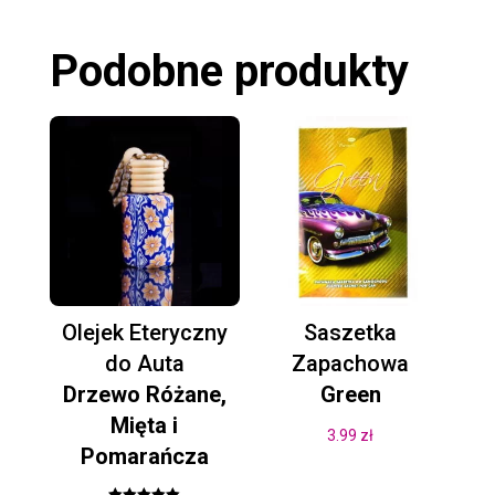
Podobne produkty
Olejek Eteryczny
Saszetka
do Auta
Zapachowa
Drzewo Różane,
Green
Mięta i
3.99
zł
Pomarańcza