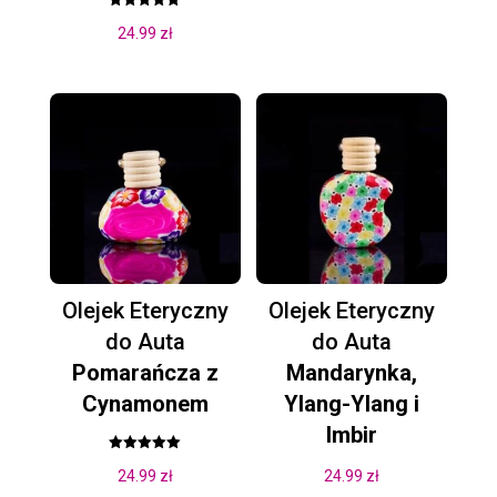
Oceniono
24.99
zł
5.00
na 5
Olejek Eteryczny
Olejek Eteryczny
do Auta
do Auta
Pomarańcza z
Mandarynka,
Cynamonem
Ylang-Ylang i
Imbir
Oceniono
24.99
zł
24.99
zł
5.00
na 5