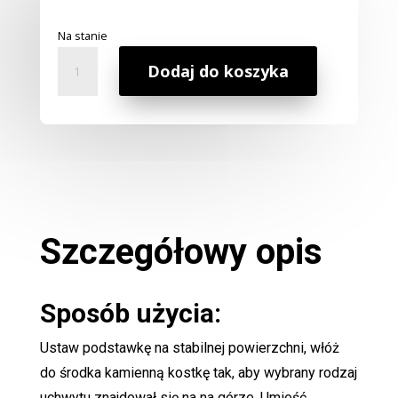
Na stanie
ilość
Dodaj do koszyka
Podstawka
Pod
Kadzidełka
Kamienna
-
Słonik
Szczegółowy opis
Sposób użycia:
Ustaw podstawkę na stabilnej powierzchni, włóż
do środka kamienną kostkę tak, aby wybrany rodzaj
uchwytu znajdował się na na górze. Umieść