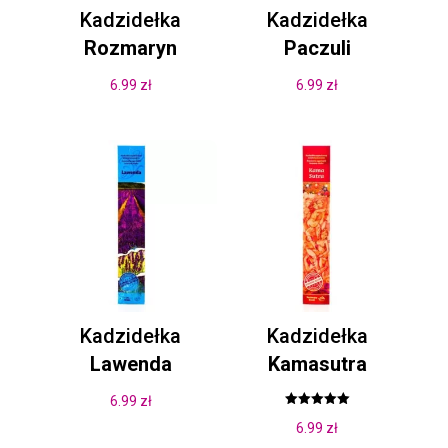
Kadzidełka
Kadzidełka
Rozmaryn
Paczuli
6.99
zł
6.99
zł
Kadzidełka
Kadzidełka
Lawenda
Kamasutra
6.99
zł
Oceniono
6.99
zł
5.00
na 5