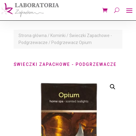
Strona główna
/
Kominki
/
Świeczki Zapachowe -
Podgrzewacze
/ Podgrzewacz Opium
ŚWIECZKI ZAPACHOWE - PODGRZEWACZE