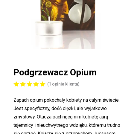
Podgrzewacz
Opium
(
1
opinia klienta)
Oceniony
5.00
na 5
Zapach opium pokochały kobiety na całym świecie.
na
podstawi
Jest specyficzny, dość ciężki, ale wyjątkowo
e
oceny
zmysłowy. Otacza pachnącą nim kobietę aurą
klienta
tajemnicy i nieuchwytnego wdzięku, któremu trudno
się oprzeć. Kojarzy się z przepychem , luksusem,