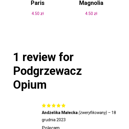
Paris
Magnolia
4.50
zł
4.50
zł
1 review for
Podgrzewacz
Opium
Oceniono
Andżelika Małecka
(zweryfikowany)
–
18
5
na 5
grudnia 2023
Polecam