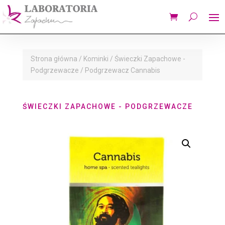
Strona główna
/
Kominki
/
Świeczki Zapachowe -
Podgrzewacze
/ Podgrzewacz Cannabis
ŚWIECZKI ZAPACHOWE - PODGRZEWACZE