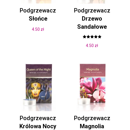
Podgrzewacz
Podgrzewacz
Słońce
Drzewo
Sandałowe
4.50
zł
Oceniono
4.50
zł
5.00
na 5
Podgrzewacz
Podgrzewacz
Królowa Nocy
Magnolia