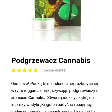
Podgrzewacz
Cannabis
(
1
opinia klienta)
Oceniony
5.00
na 5
One Love! Poczuj klimat słonecznej, rozkołysanej
na
podstawi
w rytm reggae Jamajki, używając podgrzewaczy o
e
oceny
aromacie
Cannabis
. Stworzą idealny nastrój do
klienta
imprezy w stylu „Kingston party”, ich upajający,
trudny do pomylenia zapach, sprawdzi się także