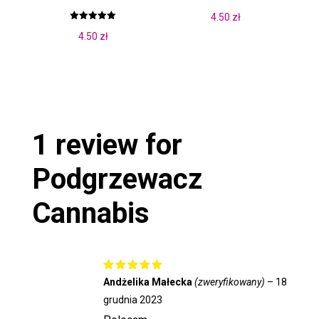
4.50
zł
Oceniono
4.50
zł
5.00
na 5
1 review for
Podgrzewacz
Cannabis
Oceniono
Andżelika Małecka
(zweryfikowany)
–
18
5
na 5
grudnia 2023