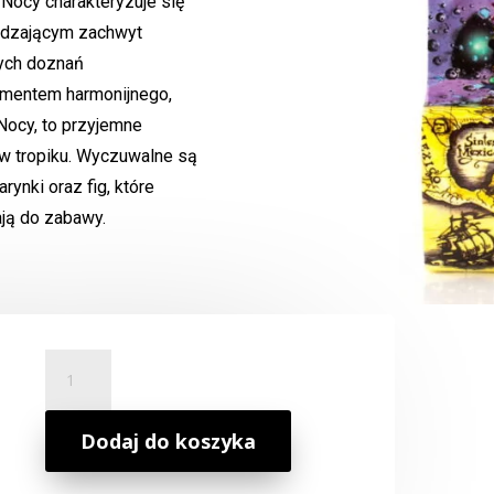
Nocy charakteryzuje się
udzającym zachwyt
nych doznań
ementem harmonijnego,
Nocy, to przyjemne
 tropiku. Wyczuwalne są
rynki oraz fig, które
ają do zabawy.
ilość
Olejek
Zapachowy
Królowa
Dodaj do koszyka
Nocy