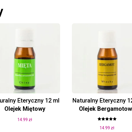
y
uralny Eteryczny 12 ml
Naturalny Eteryczny 1
Olejek Miętowy
Olejek Bergamotow
14.99
zł
Oceniono
14.99
zł
5.00
na 5