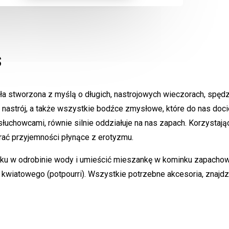
s
ła stworzona z myślą o długich, nastrojowych wieczorach, spęd
astrój, a także wszystkie bodźce zmysłowe, które do nas docie
łuchowcami, równie silnie oddziałuje na nas zapach. Korzystają
rać przyjemności płynące z erotyzmu.
lejku w odrobinie wody i umieścić mieszankę w kominku zapacho
wiatowego (potpourri). Wszystkie potrzebne akcesoria, znajdz