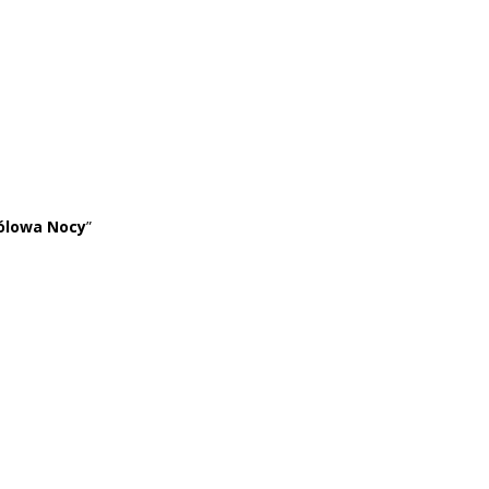
ólowa Nocy
”