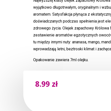
Najwyższej klasy olejek zapachowy Królowa 
wyjątkowo długotrwałym, oryginalnym i wzb
aromatem. Satysfakcja płynąca z ekstatycz
doświadczanych podczas spełnienia jest el
zdrowego życia. Olejek zapachowy Królowa 
zestawienie aromatów egzotycznych owoców
tu między innymi nuty: ananasa, mango, manda
wprowadzają letni, beztroski klimat i zachęc
Opakowanie zawiera 7ml olejku.
8.99
zł