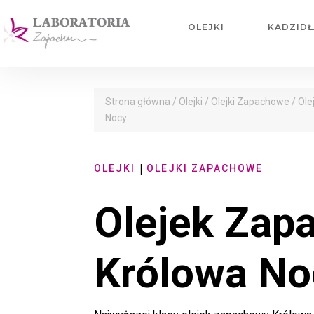
OLEJKI
KADZIDŁ
Strona główna
/
Olejki
/
Olejki Zapachowe
/ Ol
Nocy
|
OLEJKI
OLEJKI ZAPACHOWE
Olejek Zap
Królowa No