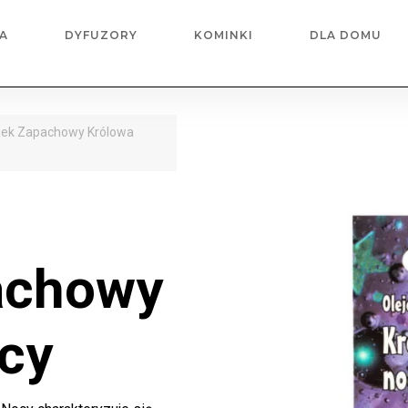
A
DYFUZORY
KOMINKI
DLA DOMU
ejek Zapachowy Królowa
achowy
cy