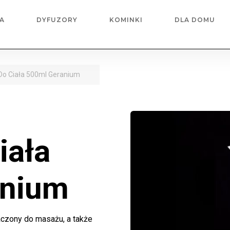
A
DYFUZORY
KOMINKI
DLA DOMU
 Do Ciała 500ml Geranium
iała
anium
aczony do masażu, a także