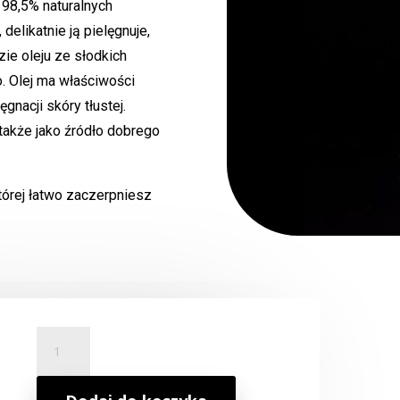
ż 98,5% naturalnych
delikatnie ją pielęgnuje,
zie oleju ze słodkich
o. Olej ma właściwości
gnacji skóry tłustej.
także jako źródło dobrego
tórej łatwo zaczerpniesz
ilość
Olejek
Do
Ciała