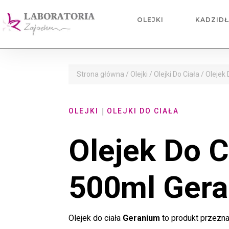
OLEJKI
KADZIDŁ
Strona główna
/
Olejki
/
Olejki Do Ciała
/ Olejek
|
OLEJKI
OLEJKI DO CIAŁA
Olejek Do C
500ml
Ger
Olejek do ciała
Geranium
to produkt przezn