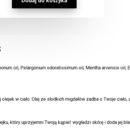
Dodaj do koszyka
500ml
Geranium
s
imonum oil, Pelargonium odoratissimum oil, Mentha arvensis oil, Eu
olejek w ciało. Olej ze słodkich migdałów zadba o Twoje ciało
ku, który uprzyjemni Twoją kąpiel: wygładzi skórę i doda jej bla