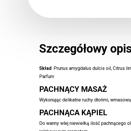
Szczegółowy opi
Skład
: Prunus amygdalus dulcis oil, Citrus l
Parfum
PACHNĄCY MASAŻ
Wykonując delikatne ruchy dłońmi, wmasowuj 
PACHNĄCA KĄPIEL
Do wanny wlej niewielką ilość pachnącego olej