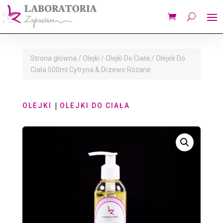
Strona główna
/
Olejki
/
Olejki Do Ciała
/ Olejek Do
Ciała 500ml Cytryna & Drzewo Różane
|
OLEJKI
OLEJKI DO CIAŁA