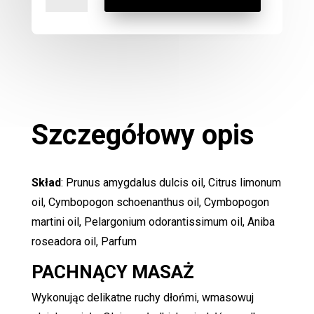
Do
Ciała
500ml
Cytryna
&
Drzewo
Różane
Szczegółowy opis
Skład
: Prunus amygdalus dulcis oil, Citrus limonum
oil, Cymbopogon schoenanthus oil, Cymbopogon
martini oil, Pelargonium odorantissimum oil, Aniba
roseadora oil, Parfum
PACHNĄCY MASAŻ
Wykonując delikatne ruchy dłońmi, wmasowuj