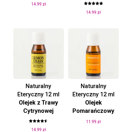
14.99
zł
Oceniono
14.99
zł
5.00
na 5
Naturalny
Naturalny
Eteryczny 12 ml
Eteryczny 12 ml
Olejek z Trawy
Olejek
Cytrynowej
Pomarańczowy
11.99
zł
Oceniono
14.99
zł
4.50