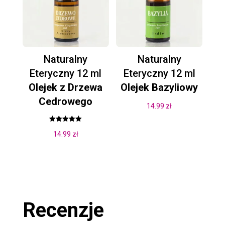
Naturalny
Naturalny
Eteryczny 12 ml
Eteryczny 12 ml
Olejek z Drzewa
Olejek Bazyliowy
Cedrowego
14.99
zł
Oceniono
14.99
zł
5.00
na 5
Recenzje