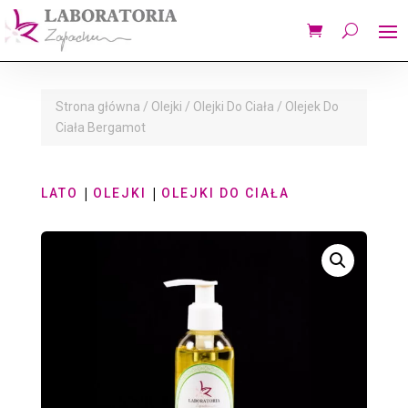
Strona główna
/
Olejki
/
Olejki Do Ciała
/ Olejek Do
Ciała Bergamot
|
|
LATO
OLEJKI
OLEJKI DO CIAŁA