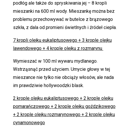
podłóg ale także do spryskiwania jej – 8 kropli
mieszanki na 600 ml wody. Mieszankę można bez
problemu przechowywać w butelce z brązowego
szkła, z dala od promieni świetlnych i źródeł ciepła.
7 kropli olejku eukaliptusowego + 3 krople olejku
lawendowego + 4 krople olejku z rozmarynu
Wymieszać w 100 ml wywaru mydlanego.
Wstrząsnąć przed użyciem. Umycie głowy w tej
mieszance nie tylko nie obciąży włosów, ale nada
im prawdziwie hollywoodzki blask.
2 krople olejku eukaliptusowego + 2 krople olejku
pomarańczowego + 2 krople olejku goździkowego
+ 2 krople olejku rozmarynowego + 2 krople olejku
cynamonowego