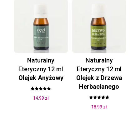
Naturalny
Naturalny
Eteryczny 12 ml
Eteryczny 12 ml
Olejek Anyżowy
Olejek z Drzewa
Herbacianego
Oceniono
14.99
zł
5.00
na 5
Oceniono
18.99
zł
5.00
na 5