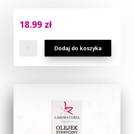
18.99
zł
ilość
Dodaj do koszyka
Naturalny
Eteryczny
12
ml
Olejek
z
Mięty
Pieprzowej