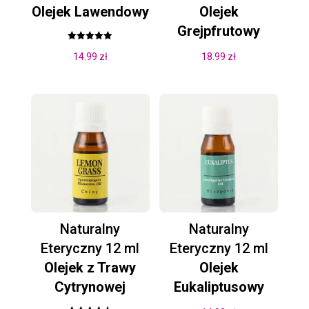
Olejek Lawendowy
Olejek
Grejpfrutowy
Oceniono
14.99
zł
18.99
zł
5.00
na 5
Naturalny
Naturalny
Eteryczny 12 ml
Eteryczny 12 ml
Olejek z Trawy
Olejek
Cytrynowej
Eukaliptusowy