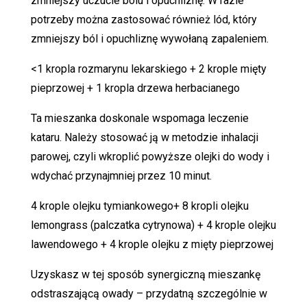
zmniejszy uczucie bólu i opuchliznę. W razie
potrzeby można zastosować również lód, który
zmniejszy ból i opuchliznę wywołaną zapaleniem.
<1 kropla rozmarynu lekarskiego + 2 krople mięty
pieprzowej + 1 kropla drzewa herbacianego
Ta mieszanka doskonale wspomaga leczenie
kataru. Należy stosować ją w metodzie inhalacji
parowej, czyli wkroplić powyższe olejki do wody i
wdychać przynajmniej przez 10 minut.
4 krople olejku tymiankowego+ 8 kropli olejku
lemongrass (palczatka cytrynowa) + 4 krople olejku
lawendowego + 4 krople olejku z mięty pieprzowej
Uzyskasz w tej sposób synergiczną mieszankę
odstraszającą owady – przydatną szczególnie w