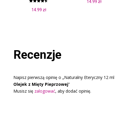
14.99
zł
Oceniono
14.99
zł
4.50
na 5
Recenzje
Napisz pierwszą opinię o „Naturalny Eteryczny 12 ml
Olejek z Mięty Pieprzowej
”
Musisz się
zalogować
, aby dodać opinię.