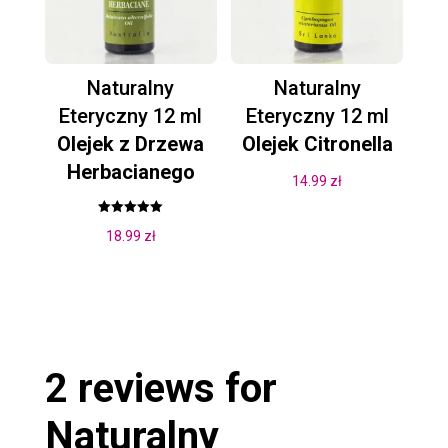
Naturalny
Naturalny
Eteryczny 12 ml
Eteryczny 12 ml
Olejek z Drzewa
Olejek Citronella
Herbacianego
14.99
zł
Oceniono
18.99
zł
5.00
na 5
2 reviews for
Naturalny