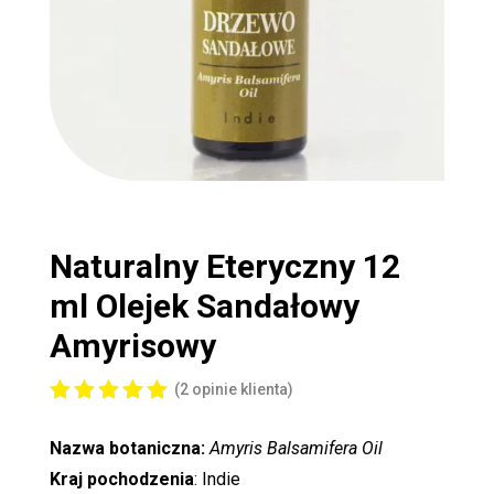
Naturalny Eteryczny 12
ml
Olejek Sandałowy
Amyrisowy
(
2
opinie klienta)
Oceniony
5.00
na 5
Nazwa botaniczna:
Amyris Balsamifera Oil
na
podstawi
Kraj pochodzenia
: Indie