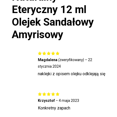
Eteryczny 12 ml
Olejek Sandałowy
Amyrisowy
Oceniono
Magdalena
(zweryfikowany)
–
22
5
na 5
stycznia 2024
naklejki z opisem olejku odklejają się
Oceniono
Krzysztof
–
4 maja 2023
5
na 5
Konkretny zapach