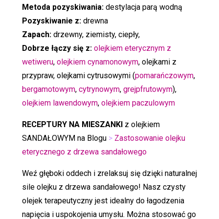
e
ocen
Metoda pozyskiwania:
destylacja parą wodną
klientów
Pozyskiwanie z:
drewna
Zapach:
drzewny, ziemisty, ciepły,
Dobrze łączy się z:
olejkiem eterycznym z
wetiweru
,
olejkiem cynamonowym
, olejkami z
przypraw, olejkami cytrusowymi (
pomarańczowym
,
bergamotowym
,
cytrynowym
,
grejpfrutowym
),
olejkiem lawendowym
,
olejkiem paczulowym
RECEPTURY NA MIESZANKI
z olejkiem
SANDAŁOWYM na Blogu
>
Zastosowanie olejku
eterycznego z drzewa sandałowego
Weź głęboki oddech i zrelaksuj się dzięki naturalnej
sile olejku z drzewa sandałowego! Nasz czysty
olejek terapeutyczny jest idealny do łagodzenia
napięcia i uspokojenia umysłu. Można stosować go