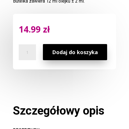
Butelka zawiera 12 ml olejku ± 2 ml.
14.99
zł
ilość
Dodaj do koszyka
Naturalny
Eteryczny
12
ml
Olejek
Citronella
Szczegółowy opis