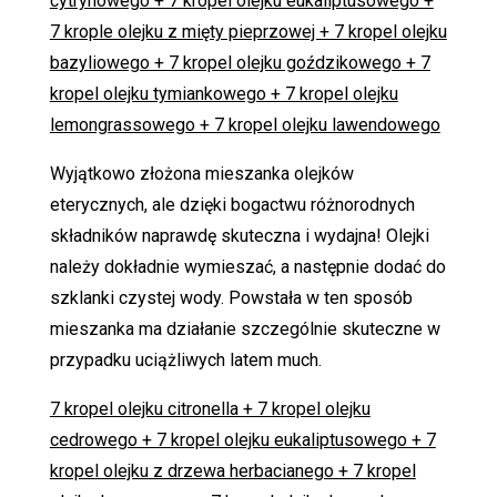
cytrynowego + 7 kropel olejku eukaliptusowego +
7 krople olejku z mięty pieprzowej + 7 kropel olejku
bazyliowego + 7 kropel olejku goździkowego + 7
kropel olejku tymiankowego + 7 kropel olejku
lemongrassowego + 7 kropel olejku lawendowego
Wyjątkowo złożona mieszanka olejków
eterycznych, ale dzięki bogactwu różnorodnych
składników naprawdę skuteczna i wydajna! Olejki
należy dokładnie wymieszać, a następnie dodać do
szklanki czystej wody. Powstała w ten sposób
mieszanka ma działanie szczególnie skuteczne w
przypadku uciążliwych latem much.
7 kropel olejku citronella + 7 kropel olejku
cedrowego + 7 kropel olejku eukaliptusowego + 7
kropel olejku z drzewa herbacianego + 7 kropel