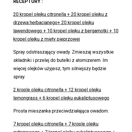
RECEPTURY :
20 kropel olejku citronella + 20 kropel olejku z
drzewa herbacianego+ 20 kropel olejku
lawendowego + 10 kropel olejku z bergamotki + 10
kropel olejku z mięty pieprzowej
Spray odstraszający owady. Zmieszaj wszystkie
składniki i przelej do butelki z atomizerem. Im
więcej
olejków
użyjesz, tym silniejszy będzie
spray.
2 krople olejku citronella + 12 kropel olejku
lemongrass + 6 kropel olejku eukaliptusowego
Prosta mieszanka przeciwdziałająca owadom.
7 kropel olejku citronella + 7 krople olejku