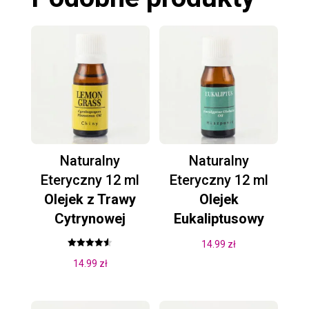
Naturalny
Naturalny
Eteryczny 12 ml
Eteryczny 12 ml
Olejek z Trawy
Olejek
Cytrynowej
Eukaliptusowy
14.99
zł
Oceniono
14.99
zł
4.50
na 5