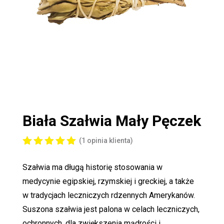
Biała Szałwia Mały Pęczek
(
1
opinia klienta)
Oceniony
5.00
na 5
Szałwia ma długą historię stosowania w
na
podstawi
medycynie egipskiej, rzymskiej i greckiej, a także
e
oceny
w tradycjach leczniczych rdzennych Amerykanów.
klienta
Suszona szałwia jest palona w celach leczniczych,
ochronnych, dla zwiększenia mądrości i