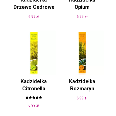
Drzewo Cedrowe
Opium
6.99
zł
6.99
zł
Kadzidełka
Kadzidełka
Citronella
Rozmaryn
6.99
zł
Oceniono
6.99
zł
5.00
na 5