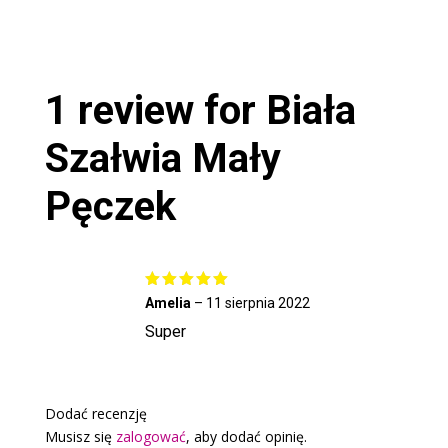
1 review for
Biała
Szałwia Mały
Pęczek
Oceniono
Amelia
–
11 sierpnia 2022
5
na 5
Super
Dodać recenzję
Musisz się
zalogować
, aby dodać opinię.