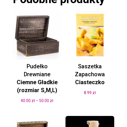
Pudełko
Saszetka
Drewniane
Zapachowa
Ciemne Gładkie
Ciasteczko
(rozmiar S,M,L)
8.99
zł
Zakres
40.00
zł
–
50.00
zł
cen:
od
40.00 zł