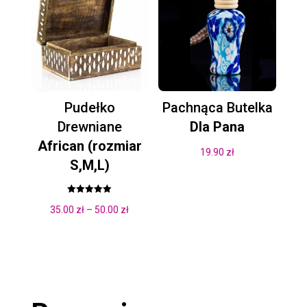
do
50.00 zł
Pudełko
Pachnąca Butelka
Drewniane
Dla Pana
African (rozmiar
19.90
zł
S,M,L)
Oceniono
Zakres
35.00
zł
–
50.00
zł
5.00
na 5
cen:
od
35.00 zł
do
50.00 zł