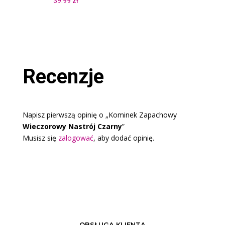
39.99
zł
wynosiła:
wynosi:
53.99 zł.
33.99 zł.
Recenzje
Napisz pierwszą opinię o „Kominek Zapachowy
Wieczorowy Nastrój Czarny
”
Musisz się
zalogować
, aby dodać opinię.
OBSŁUGA KLIENTA