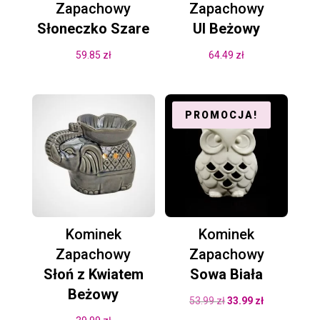
Zapachowy
Zapachowy
Słoneczko Szare
Ul Beżowy
59.85
zł
64.49
zł
PROMOCJA!
Kominek
Kominek
Zapachowy
Zapachowy
Słoń z Kwiatem
Sowa Biała
Beżowy
Pierwotna
Aktualna
53.99
zł
33.99
zł
cena
cena