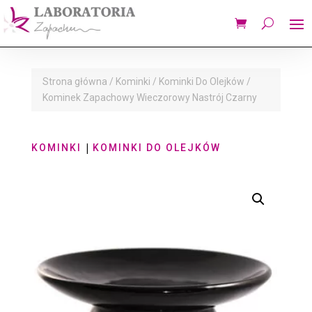
Strona główna
/
Kominki
/
Kominki Do Olejków
/
Kominek Zapachowy Wieczorowy Nastrój Czarny
|
KOMINKI
KOMINKI DO OLEJKÓW