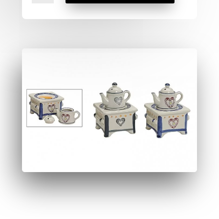
Zapachowy
Rustykalny
Czajniczek
Ceramiczny
Serduszko