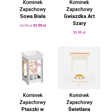
Kominek
Kominek
Zapachowy
Zapachowy
Sowa Biała
Gwiazdka Art
Szary
Pierwotna
Aktualna
53.99
zł
33.99
zł
cena
cena
39.99
zł
wynosiła:
wynosi:
53.99 zł.
33.99 zł.
Kominek
Kominek
Zapachowy
Zapachowy
Ptaszki w
Świetlana