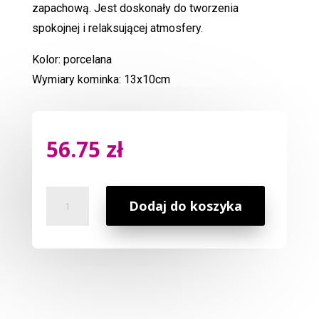
zapachową. Jest doskonały do tworzenia
spokojnej i relaksującej atmosfery.
Kolor: porcelana
Wymiary kominka: 13x10cm
56.75
zł
ilość
Dodaj do koszyka
Kominek
Zapachowy
Romeo
i
Julia