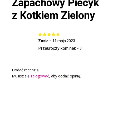
Zapachowy
Piecyk
z Kotkiem Zielony
Oceniono
Zosia
–
11 maja 2023
5
na 5
Przeuroczy kominek <3
Dodać recenzję
Musisz się
zalogować
, aby dodać opinię.