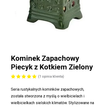
Kominek Zapachowy
Piecyk z Kotkiem Zielony
(
1
opinia klienta)
Oceniony
5.00
na 5
Seria rustykalnych kominków zapachowych,
na
podstawi
została stworzona z myślą o wielbicielach i
e
oceny
wielbicielkach sielskich klimatów. Stylizowane na
klienta