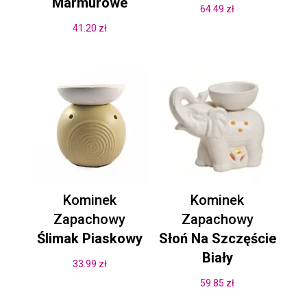
Marmurowe
64.49
zł
41.20
zł
Kominek
Kominek
Zapachowy
Zapachowy
Ślimak Piaskowy
Słoń Na Szczęście
Biały
33.99
zł
59.85
zł