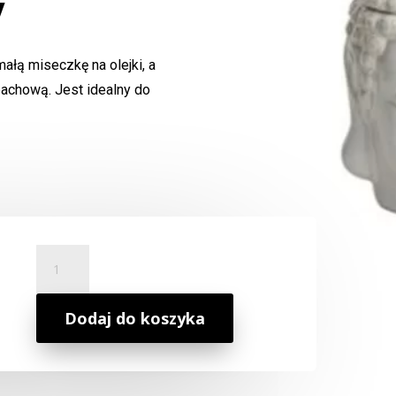
y
ałą miseczkę na olejki, a
pachową. Jest idealny do
ilość
Kominek
Zapachowy
Głowa
Dodaj do koszyka
Buddy
Biały