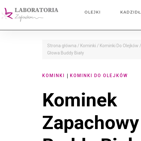
OLEJKI
KADZIDŁ
Strona główna
/
Kominki
/
Kominki Do Olejków
/
Głowa Buddy Biały
|
KOMINKI
KOMINKI DO OLEJKÓW
Kominek
Zapachow