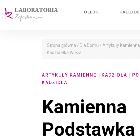
OLEJKI
KADZIDŁ
Strona główna
/
Dla Domu
/
Artykuły Kamienn
Kadzidełka Wieża
|
|
ARTYKUŁY KAMIENNE
KADZIDŁA
PO
KADZIDŁA
Kamienna
Podstawka