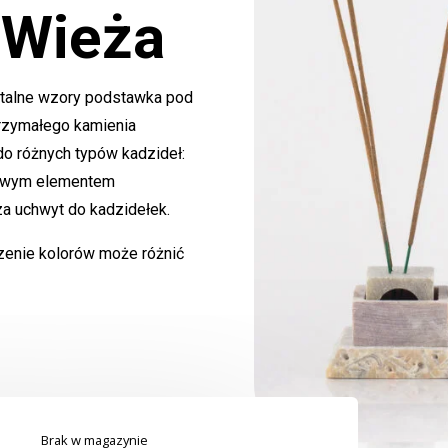
a
Wieża
ntalne wzory podstawka pod
trzymałego kamienia
o różnych typów kadzideł:
kowym elementem
za uchwyt do kadzidełek.
zenie kolorów może różnić
Brak w magazynie