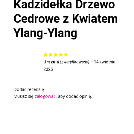
Kadzidełka
Drzewo
Cedrowe z Kwiatem
Ylang-Ylang
Oceniono
Urszula
(zweryfikowany)
–
14 kwietnia
5
na 5
2025
Dodać recenzję
Musisz się
zalogować
, aby dodać opinię.