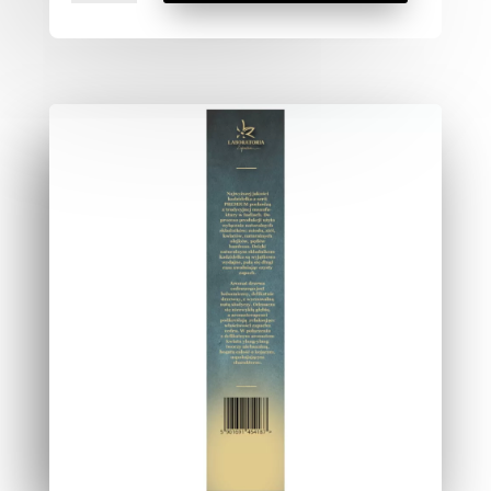
Drzewo
Cedrowe
z
Kwiatem
Ylang-
Ylang