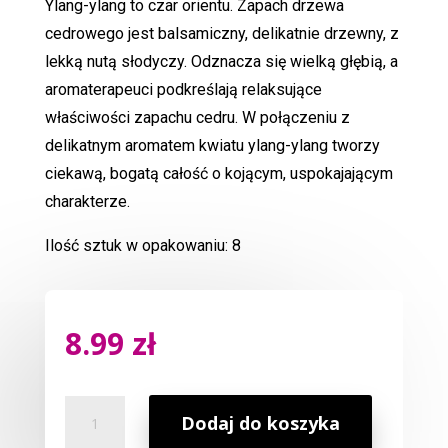
Ylang-ylang to czar orientu. Zapach drzewa
na
podstawi
cedrowego jest balsamiczny, delikatnie drzewny, z
e
oceny
lekką nutą słodyczy. Odznacza się wielką głębią, a
klienta
aromaterapeuci podkreślają relaksujące
właściwości zapachu cedru. W połączeniu z
delikatnym aromatem kwiatu ylang-ylang tworzy
ciekawą, bogatą całość o kojącym, uspokajającym
charakterze.
Ilość sztuk w opakowaniu: 8
8.99
zł
ilość
Dodaj do koszyka
Kadzidełka