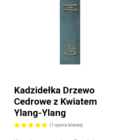
Kadzidełka
Drzewo
Cedrowe z Kwiatem
Ylang-Ylang
(
1
opinia klienta)
Oceniony
5.00
na 5