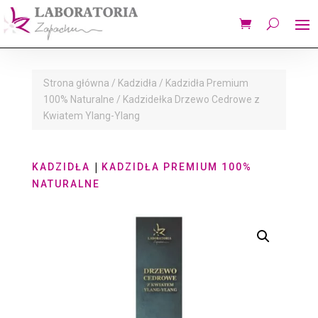
Strona główna
/
Kadzidła
/
Kadzidła Premium
100% Naturalne
/ Kadzidełka Drzewo Cedrowe z
Kwiatem Ylang-Ylang
|
KADZIDŁA
KADZIDŁA PREMIUM 100%
NATURALNE