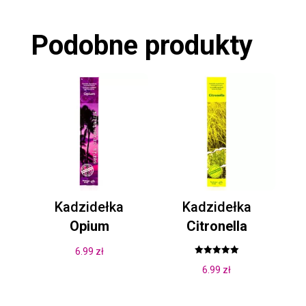
Podobne produkty
Kadzidełka
Kadzidełka
Opium
Citronella
6.99
zł
Oceniono
6.99
zł
5.00
na 5