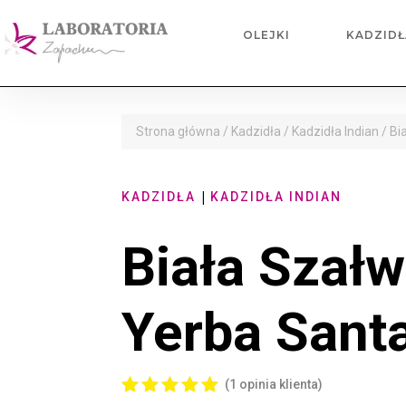
OLEJKI
KADZIDŁ
Strona główna
/
Kadzidła
/
Kadzidła Indian
/ Bi
|
KADZIDŁA
KADZIDŁA INDIAN
Biała Szałw
Yerba Sant
(
1
opinia klienta)