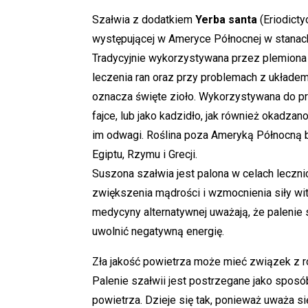
Oceniony
5.00
na 5
Szałwia z dodatkiem
Yerba santa
(Eriodicty
na
podstawi
występującej w Ameryce Północnej w stanach 
e
oceny
Tradycyjnie wykorzystywana przez plemion
klienta
leczenia ran oraz przy problemach z układ
oznacza święte zioło. Wykorzystywana do p
fajce, lub jako kadzidło, jak również okadza
im odwagi. Roślina poza Ameryką Północną
Egiptu, Rzymu i Grecji.
Suszona szałwia jest palona w celach leczni
zwiększenia mądrości i wzmocnienia siły wit
medycyny alternatywnej uważają, że palenie
uwolnić negatywną energię.
Zła jakość powietrza może mieć związek z r
Palenie szałwii jest postrzegane jako spos
powietrza. Dzieje się tak, ponieważ uważa si