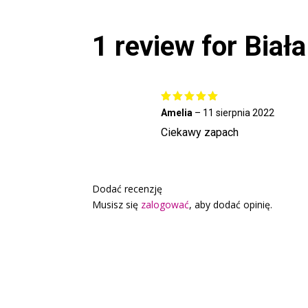
1 review for
Biała
Oceniono
Amelia
–
11 sierpnia 2022
5
na 5
Ciekawy zapach
Dodać recenzję
Musisz się
zalogować
, aby dodać opinię.