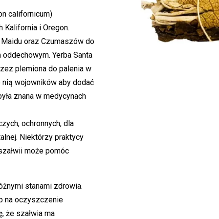
on californicum)
Kalifornia i Oregon.
a Maidu oraz Czumaszów do
em oddechowym. Yerba Santa
rzez plemiona do palenia w
no nią wojowników aby dodać
 była znana w medycynach
czych, ochronnych, dla
alnej. Niektórzy praktycy
 szałwii może pomóc
óżnymi stanami zdrowia.
ób na oczyszczenie
ę, że szałwia ma