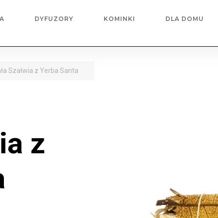
A
DYFUZORY
KOMINKI
DLA DOMU
ała Szałwia z Yerba Santa
ia z
a