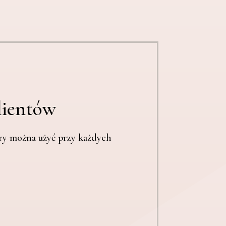
lientów
óry można użyć przy każdych