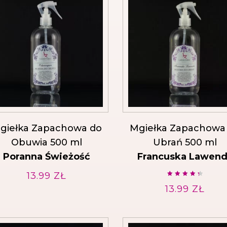
giełka Zapachowa do
Mgiełka Zapachowa
Obuwia 500 ml
Ubrań 500 ml
Poranna Świeżość
Francuska Lawen
13.99
ZŁ
Ocenion
13.99
o
ZŁ
4.50
na 5