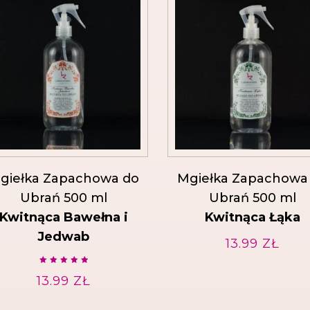
giełka Zapachowa do
Mgiełka Zapachowa
Ubrań 500 ml
Ubrań 500 ml
Kwitnąca Bawełna i
Kwitnąca Łąka
Jedwab
13.99
ZŁ
Oceniono
13.99
5.00
ZŁ
na 5