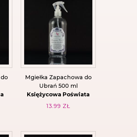
 do
Mgiełka Zapachowa do
Ubrań 500 ml
da
Księżycowa Poświata
13.99
ZŁ