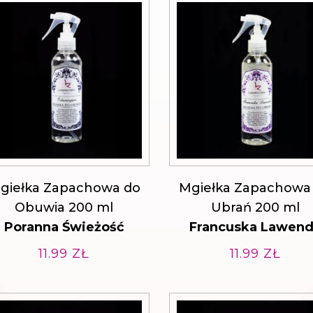
giełka Zapachowa do
Mgiełka Zapachowa
Obuwia 200 ml
Ubrań 200 ml
Poranna Świeżość
Francuska Lawen
11.99
ZŁ
11.99
ZŁ