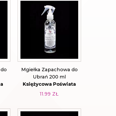
 do
Mgiełka Zapachowa do
Ubrań 200 ml
da
Księżycowa Poświata
11.99
ZŁ