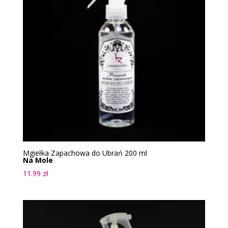
Mgiełka Zapachowa do Ubrań 200 ml
Na Mole
11.99
zł