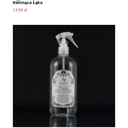
Kwitnąca Łąka
13.99
zł