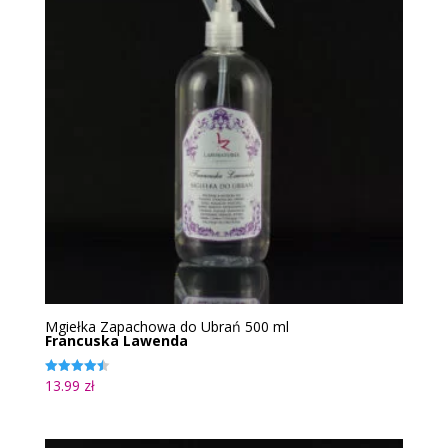
Mgiełka Zapachowa do Ubrań 500 ml
Francuska Lawenda
13.99
zł
Oceniono
4.50
na 5