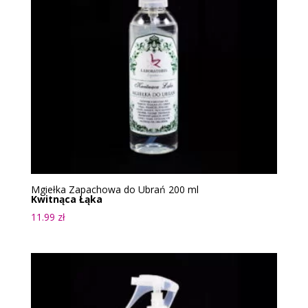
Mgiełka Zapachowa do Ubrań 200 ml
Kwitnąca Łąka
11.99
zł