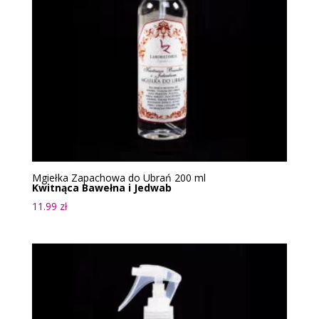
Mgiełka Zapachowa do Ubrań 200 ml
Kwitnąca Bawełna i Jedwab
11.99
zł