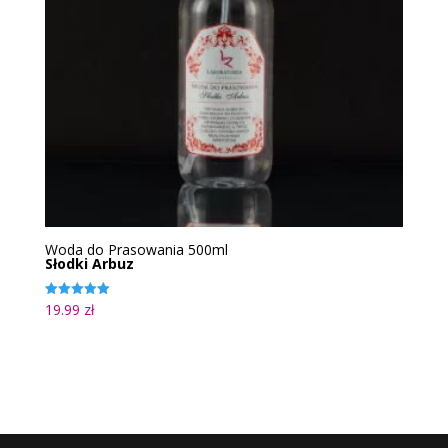
Woda do Prasowania 500ml
Słodki Arbuz
19.99
zł
Oceniono
5.00
na 5