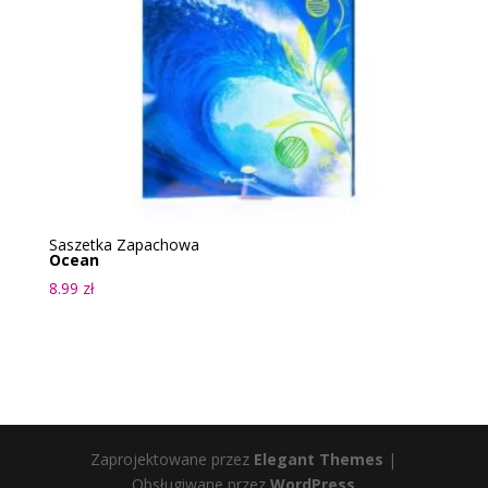
Saszetka Zapachowa
Ocean
8.99
zł
Zaprojektowane przez
Elegant Themes
|
Obsługiwane przez
WordPress