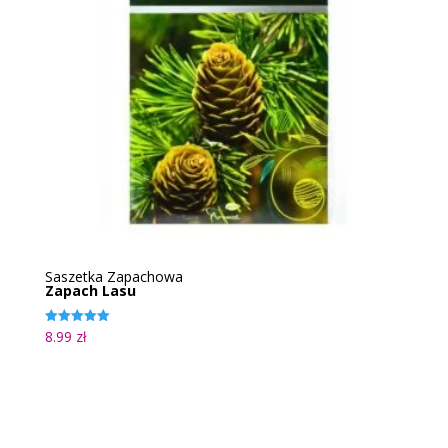
Saszetka Zapachowa
Zapach Lasu
8.99
zł
Oceniono
5.00
na 5