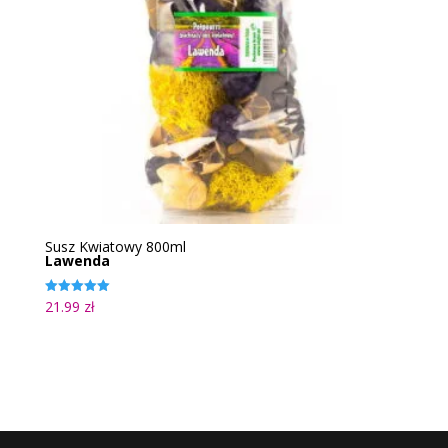
Susz Kwiatowy 800ml
Lawenda
21.99
zł
Oceniono
5.00
na 5