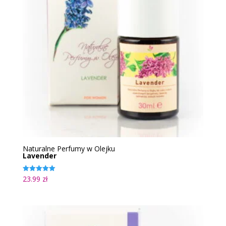
Naturalne Perfumy w Olejku
Lavender
23.99
zł
Oceniono
5.00
na 5