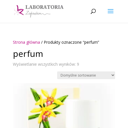
Strona główna
/ Produkty oznaczone “perfum”
perfum
Wyświetlanie wszystkich wyników: 9