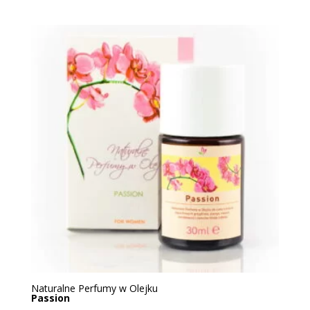
Naturalne Perfumy w Olejku
Passion