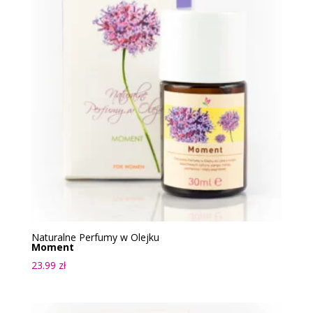
Naturalne Perfumy w Olejku
Moment
23.99
zł