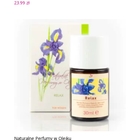
23.99
zł
Naturalne Perfumy w Olejku