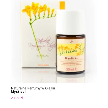
Naturalne Perfumy w Olejku
Mystical
23.99
zł