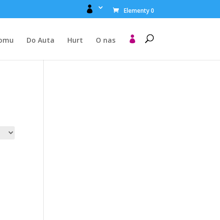

Elementy 0

Domu
Do Auta
Hurt
O nas