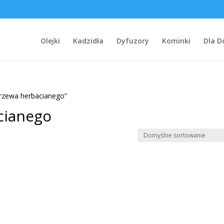
Olejki
Kadzidła
Dyfuzory
Kominki
Dla 
drzewa herbacianego”
cianego