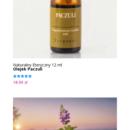
Naturalny Eteryczny 12 ml
Olejek Paczuli
18.99
zł
Oceniono
5.00
na 5