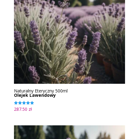
Naturalny Eteryczny 500ml
Olejek Lawendowy
287.50
zł
Oceniono
5.00
na 5