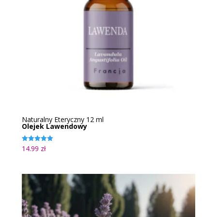
Naturalny Eteryczny 12 ml
Olejek Lawendowy
14.99
zł
Oceniono
5.00
na 5