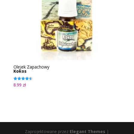
Olejek Zapachowy
Kokos
8.99
zł
Oceniono
4.50
na 5
Zaprojektowane przez
Elegant Themes
|