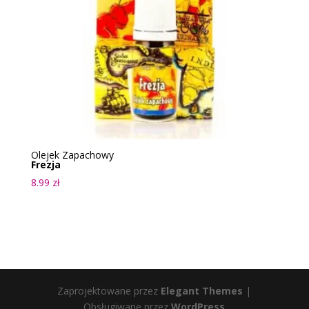
Olejek Zapachowy
Frezja
8.99
zł
Zaprojektowane przez
Elegant Themes
|
Obsługiwane przez
WordPress