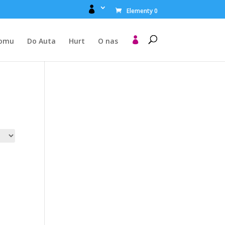

Elementy 0

Domu
Do Auta
Hurt
O nas