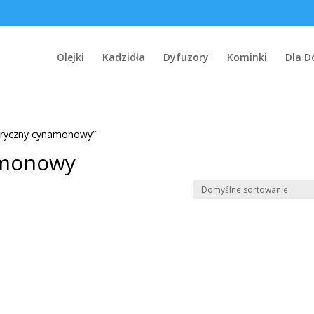
Olejki
Kadzidła
Dyfuzory
Kominki
Dla 
teryczny cynamonowy”
amonowy