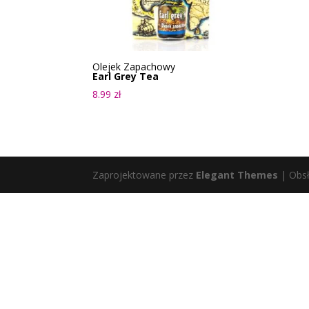
Olejek Zapachowy
Earl Grey Tea
8.99
zł
Zaprojektowane przez
Elegant Themes
| Obs