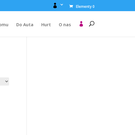

Elementy 0

Domu
Do Auta
Hurt
O nas